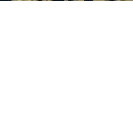
SITE IMMOBILIER LAGENCE EMMA
IMMOBILIER
Immobilier AGDE
Immobilier HÉRAULT
Ventes AGDE
Ventes HÉRAULT
Locations AGDE
Locations HÉRAULT
Contact