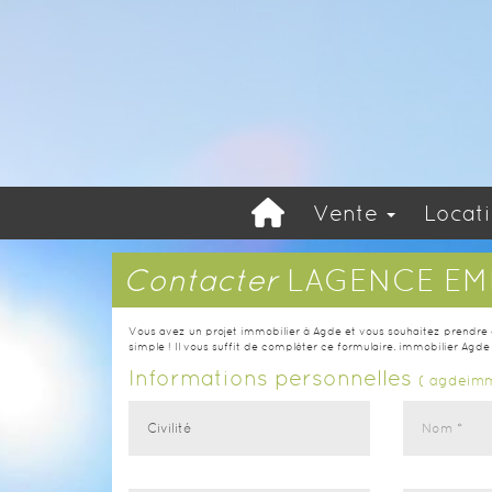
Vente
Locat
Contacter
LAGENCE EM
Vous avez un projet immobilier à Agde et vous souhaitez prendre
simple ! Il vous suffit de compléter ce formulaire. immobilier Agd
Informations personnelles
( agdeimmo