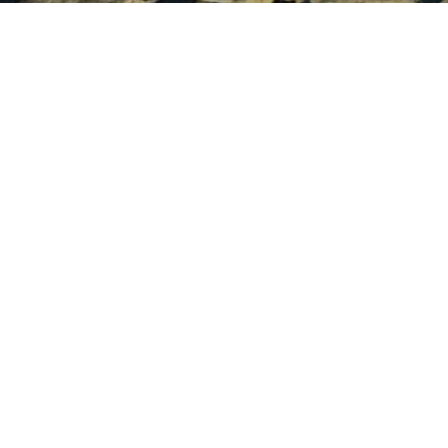
DHÉRENT DU RÉSEAU IMMO-
IFFUSION
GENCE EMMA IMMOBILIER - .Votre agence immobilière
E est spécialisée dans les recherches immobilières sur
 secteurs de Agde - Bessan - Marseillan - Marseillan
ge - Vias - Vias Plage ... LAGENCE EMMA IMMOBILIER
s le 34 est membre du réseau immobilier AGDE (34) -
MO-DIFFUSION :
- immobilier Hérault
r plus d'informations contactez notre secrétariat