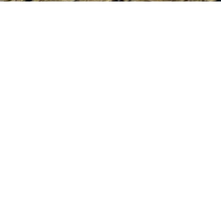
LAGENCE EMMA IMMOBILIER
A
D
32 - Chemin du Grand Tétras
34300
AGDE
LA
AGD
www.agdeimmobilier.fr
les
Pla
dan
IM
Pou