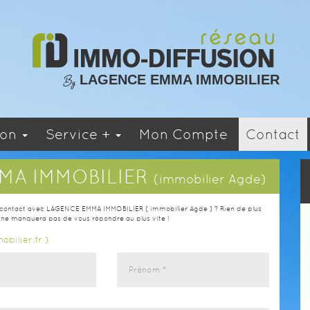
LAGENCE EMMA IMMOBILIER
By
ion
Service +
Mon Compte
Contact
MA IMMOBILIER
(immobilier Agde)
 contact avec LAGENCE EMMA IMMOBILIER ( immobilier Agde ) ? Rien de plus
e ne manquera pas de vous répondre au plus vite !
bilier.fr )