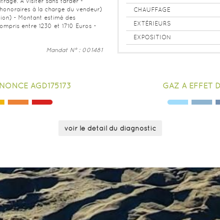
itrage. A visiter sans tarder -
honoraires à la charge du vendeur)
CHAUFFAGE
sion) - Montant estimé des
EXTÉRIEURS
mpris entre 1230 et 1710 Euros -
EXPOSITION
Mandat N° : 001481
NONCE AGD175173
GAZ À EFFET 
voir le détail du diagnostic