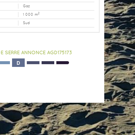
Gaz
2
1 000 m
Sud
DE SERRE ANNONCE AGD175173
D