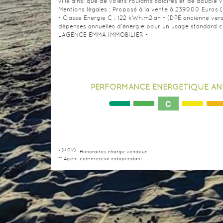
ville ainsi que de volets roulants solaires et de double v
Mentions légales : Proposé à la vente à 239000 Euros (
- Classe Energie C : 122 kWh.m2.an - (DPE ancienne ver
dépenses annuelles d'énergie pour un usage standard co
LAGENCE EMMA IMMOBILIER -
PERFORMANCE ENERGÉTIQUE AN
C
(H.C.V)
*
: Honoraires charge vendeur
** Agent commercial indépendant