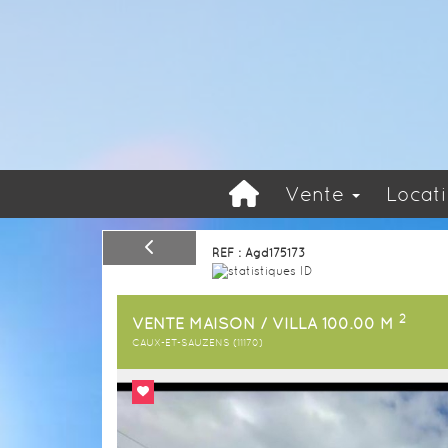
Vente
Locat
REF : Agd175173
2
VENTE MAISON / VILLA 100.00 M
CAUX-ET-SAUZENS (11170)
Previous