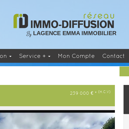
LAGENCE EMMA IMMOBILIER
By
ion
Service +
Mon Compte
Contact
(H.C.V)
239 000
€
*
Next