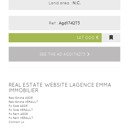
Land area :
N.C.
Ref :
Agd174273
147 000 €
SEE THE AD AGD174273
REAL ESTATE WEBSITE LAGENCE EMMA
IMMOBILIER
Real Estate AGDE
Real Estate HÉRAULT
Fo Sale AGDE
Fo Sale HÉRAULT
Fo Rent AGDE
Fo Rent HÉRAULT
Contact us