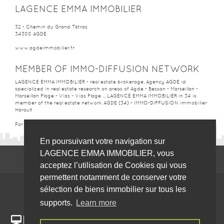
LAGENCE EMMA IMMOBILIER
32 - Chemin du Grand Tétras
34300
AGDE
www.agdeimmobilier.fr
MEMBER OF IMMO-DIFFUSION NETWORK
LAGENCE EMMA IMMOBILIER - real estate brokerage. Agency AGDE id
specialized in real estate research on areas of Agde - Bessan - Marseillan -
Marseillan Plage - Vias - Vias Plage ... LAGENCE EMMA IMMOBILIER in 34 is
member of the real estate network AGDE (34) - IMMO-DIFFUSION
immobilier
Hérault
For more information, please contact our call-central :
+33 (0) 9 74 53 13 81
En poursuivant votre navigation sur
LAGENCE EMMA IMMOBILIER, vous
acceptez l’utilisation de Cookies qui vous
permettent notamment de conserver votre
sélection de biens immobilier sur tous les
supports.
Learn more
For ease and convenience, our website agdeimmobilier.fr