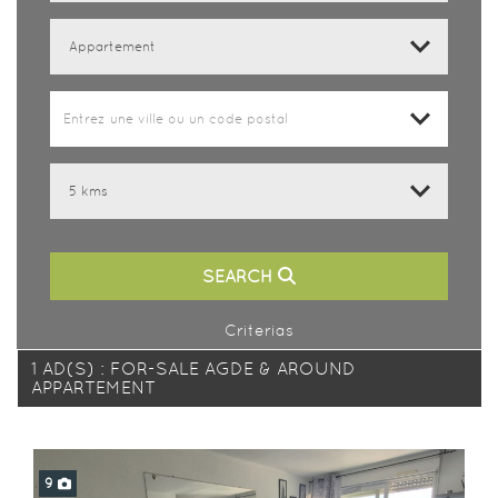
0
Entrez une ville ou un code postal
SEARCH
Criterias
1 AD(S) : FOR-SALE AGDE & AROUND
APPARTEMENT
9