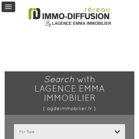
By
LAGENCE EMMA IMMOBILIER
For
Sale
For
Rent
Service
Search
with
+
LAGENCE EMMA
IMMOBILIER
My
Account
( agdeimmobilier.fr )
Contact
us